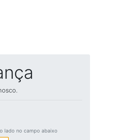
ança
nosco.
ao lado no campo abaixo