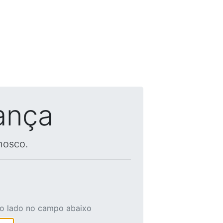
ança
nosco.
ao lado no campo abaixo