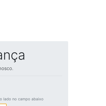
ança
nosco.
ao lado no campo abaixo