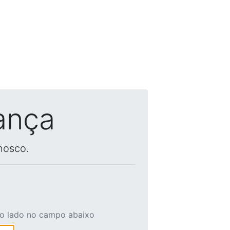
ança
nosco.
ao lado no campo abaixo