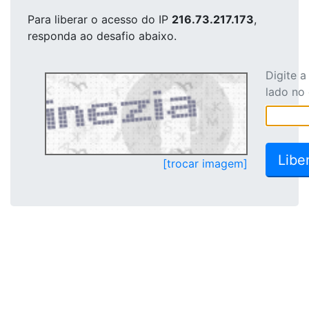
Para liberar o acesso
do IP
216.73.217.173
,
responda ao desafio abaixo.
Digite 
lado no
[trocar imagem]