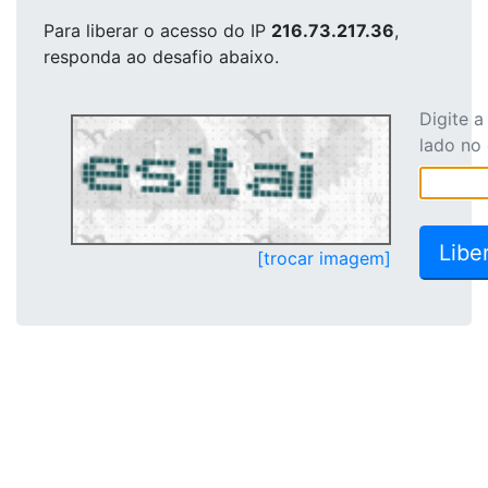
Para liberar o acesso
do IP
216.73.217.36
,
responda ao desafio abaixo.
Digite 
lado no
[trocar imagem]