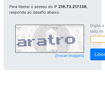
Para liberar o acesso
do IP
216.73.217.138
,
responda ao desafio abaixo.
Digite 
lado no
[trocar imagem]