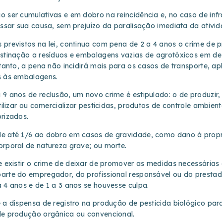
o ser cumulativas e em dobro na reincidência e, no caso de inf
essar sua causa, sem prejuízo da paralisação imediata da ativid
previstos na lei, continua com pena de 2 a 4 anos o crime de pr
estinação a resíduos e embalagens vazias de agrotóxicos em d
etanto, a pena não incidirá mais para os casos de transporte, a
s às embalagens.
 9 anos de reclusão, um novo crime é estipulado: o de produzir
tilizar ou comercializar pesticidas, produtos de controle ambient
rizados.
de até 1/6 ao dobro em casos de gravidade, como dano à propr
orporal de natureza grave; ou morte.
e existir o crime de deixar de promover as medidas necessárias
arte do empregador, do profissional responsável ou do prestado
 4 anos e de 1 a 3 anos se houvesse culpa.
é a dispensa de registro na produção de pesticida biológico pa
de produção orgânica ou convencional.