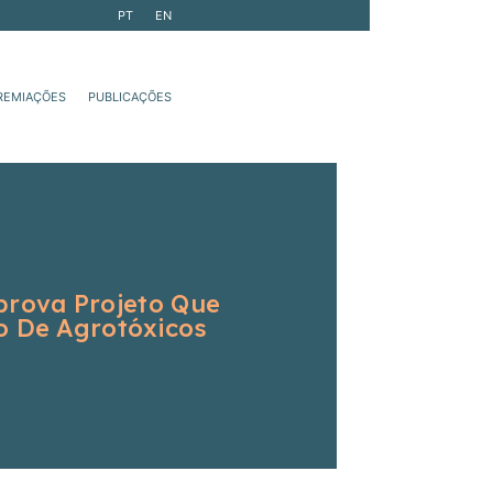
PT
EN
REMIAÇÕES
PUBLICAÇÕES
rova Projeto Que
o De Agrotóxicos