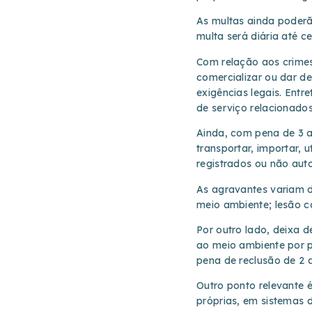
As multas ainda poderã
multa será diária até c
Com relação aos crimes 
comercializar ou dar d
exigências legais. Entr
de serviço relacionado
Ainda, com pena de 3 a
transportar, importar, u
registrados ou não auto
As agravantes variam 
meio ambiente; lesão c
Por outro lado, deixa d
ao meio ambiente por p
pena de reclusão de 2 a
Outro ponto relevante 
próprias, em sistemas 