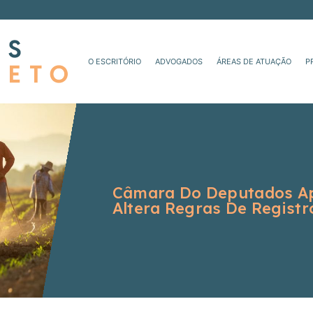
O ESCRITÓRIO
ADVOGADOS
ÁREAS DE ATUAÇÃO
P
Câmara Do Deputados Ap
Altera Regras De Registr