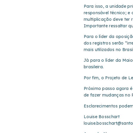
Para isso, a unidade p
responsável técnico; e
multiplicação deve ter 
Importante ressaltar qu
Para o líder da oposiç
dos registros serão “ir
mais utilizados no Bras
Já para o líder da Mai
brasileira.
Por fim, o Projeto de L
Próximo passo agora é 
de fazer mudanças no P
Esclarecimentos podem 
Louise Bosschart
louise.bosschart@sant