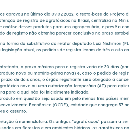
 aprovou no último dia 09.02.2022, o texto-base do Projeto de 
tenção de registro de agrotóxicos no Brasil, centraliza no Minis
 e análise desses produtos para uso agropecuário, e prevê a co
do de registro não obtenha parecer conclusivo no prazo estabel
 na forma do substitutivo do relator deputado Luiz Nishimori (P
legislação atual, os pedidos de registro levam de três a oito 
ntretanto, o prazo máximo para o registro varia de 30 dias (pa
produto novo ou matéria-prima nova) e, caso o pedido de regis
 prazo de dois anos, o órgão registrante será obrigado a conce
grotóxico novo ou uma autorização temporária (AT) para apli
ra para a qual não foi inicialmente indicado.
o produto em questão seja usado em pelo menos três países me
envolvimento Econômico (OCDE), entidade que congrega 37 na
bre o assunto.
relação à nomenclatura. Os antigos "agrotóxicos" passam a se
 usados em florestas e em ambientes hídricos, os agrotóxicos