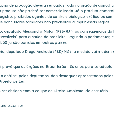
rópria de produção deverá ser cadastrada no órgão de agricult
 o produto não poderá ser comercializado. Já o produto comerc
registro, proibidos agentes de controle biológico exótico ou sem
e agricultores familiares não precisarão cumprir essas regras.
ão, deputado Alessandro Molon (PSB-RJ), as consequências da 
reversíveis” para a saúde do brasileiro. Segundo o parlamentar, 
il, 30 já são banidos em outros países.
oria, deputado Diego Andrade (PSD/MG), a medida vai moderniza
ei prevê que os órgãos no Brasil terão três anos para se adapta
a análise, pelos deputados, dos destaques apresentados pelos 
rojeto de Lei.
ser obtidos com a equipe de Direito Ambiental do escritório.
osneto.com.br