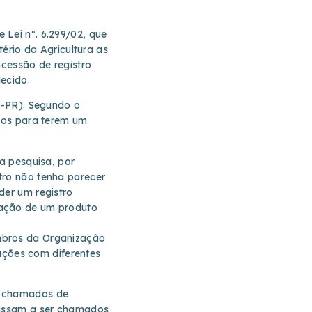
Lei nº. 6.299/02, que
tério da Agricultura as
ncessão de registro
ecido.
L-PR). Segundo o
anos para terem um
ra pesquisa, por
tro não tenha parecer
der um registro
cação de um produto
mbros da Organização
ções com diferentes
r chamados de
 passam a ser chamados