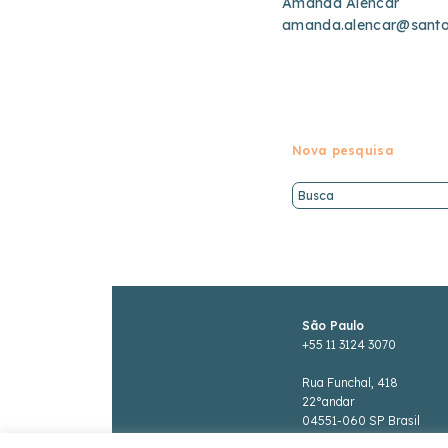
Amanda Alencar
amanda.alencar@santo
Nova pesquisa
São Paulo
+55 11 3124 3070
Rua Funchal, 418
22°andar
04551-060 SP Brasil