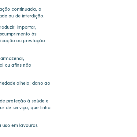
ração continuada, a
ade ou de interdição.
oduzir, importar,
escumprimento às
plicação ou prestação
, armazenar,
al ou afins não
iedade alheia; dano ao
 de proteção à saúde e
r de serviço, que tinha
ra uso em lavouras