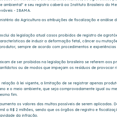
e ambiental" e seu registro caberá ao Instituto Brasileiro do M
ováveis - IBAMA.
inistério da Agricultura as atribuições de fiscalização e análise
exclui da legislação atual casos proibidos de registro de agrotó
racterísticas de induzir a deformação fetal, câncer ou mutaçõe
produtor, sempre de acordo com procedimentos e experiências 
ixam de ser proibidas na legislação brasileira se referem aos p
 antídotos ou de modos que impeçam os resíduos de provocar r
relação à lei vigente, a limitação de se registrar apenas prod
mano e o meio ambiente, que seja comprovadamente igual ou me
mesmo fim.
o aumenta os valores das multas passíveis de serem aplicadas. 
il a R$ 2 milhões, sendo que os órgãos de registro e fiscalizaç
avidade da infração.