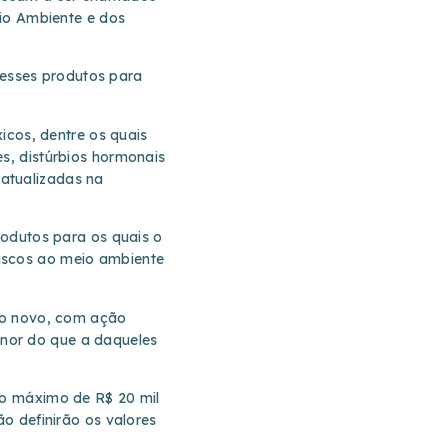
eio Ambiente e dos
 desses produtos para
xicos, dentre os quais
s, distúrbios hormonais
atualizadas na
rodutos para os quais o
iscos ao meio ambiente
uto novo, com ação
nor do que a daqueles
Do máximo de R$ 20 mil
ão definirão os valores