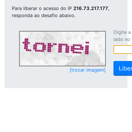
Para liberar o acesso
do IP
216.73.217.177
,
responda ao desafio abaixo.
Digite 
lado no
[trocar imagem]