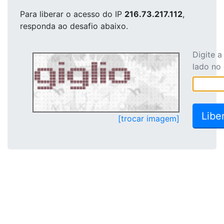
Para liberar o acesso
do IP
216.73.217.112
,
responda ao desafio abaixo.
Digite 
lado no
[trocar imagem]